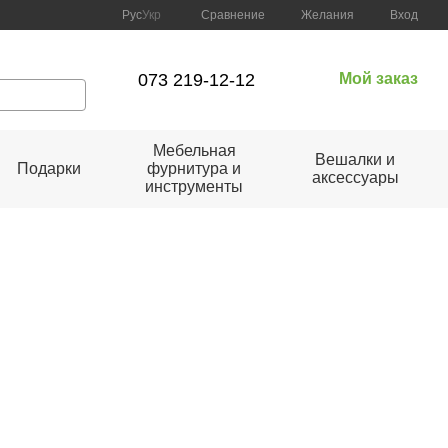
Сравнение
Рус
Укр
Желания
Вход
073 219-12-12
Мой заказ
Мебельная
Вешалки и
Подарки
фурнитура и
аксессуары
инструменты