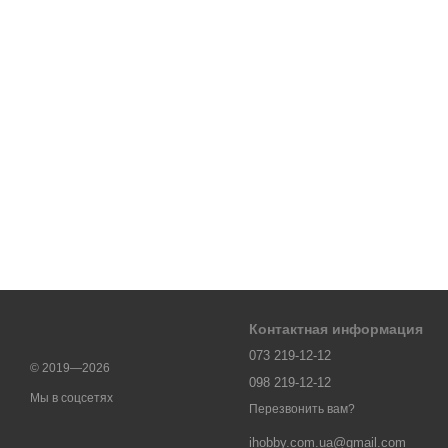
Контактная информация
073 219-12-12
© 2019—2026
098 219-12-12
Мы в соцсетях
Перезвонить вам?
ihobby.com.ua@gmail.com