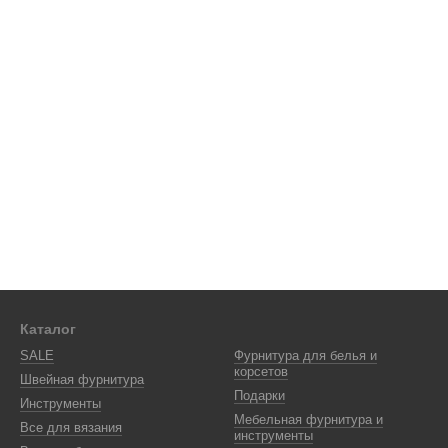
Каталог
SALE
Фурнитура для белья и
корсетов
Швейная фурнитура
Подарки
Инструменты
Мебельная фурнитура и
Все для вязания
инструменты