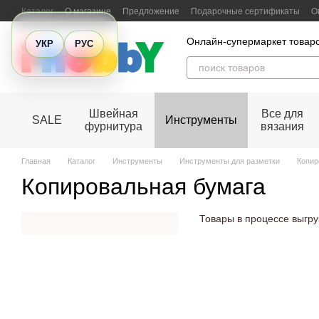
Перейти к основному контенту
Каталог
О магазине
Предложение
Подарочные сертификаты
О
Отзывы о магазине
Онлайн-супермаркет товаро
УКР
РУС
Швейная
Все для
SALE
Инструменты
фурнитура
вязания
Главная
Каталог
Инструменты
Инструменты для разметки
Копир
Копировальная бумага
Товары в процессе выгруз