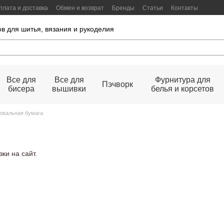
плата и доставка
Обмен и возврат
Бренды
Статьи
Контакты
в для шитья, вязания и рукоделия
Все для
Все для
Фурнитура для
Пэчворк
бисера
вышивки
белья и корсетов
овальная бумага
ки на сайт.