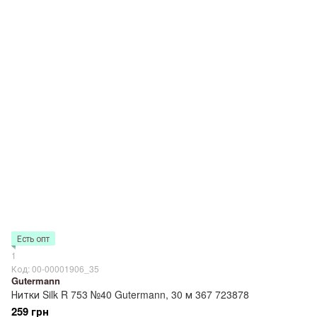
Есть опт
1
Код: 00-00001906_35
Gutermann
Нитки Silk R 753 №40 Gutermann, 30 м 367 723878
259 грн