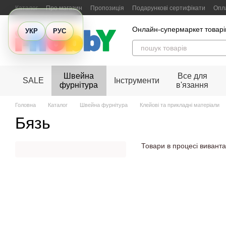
Перейти до основного контенту
Каталог
Про магазин
Пропозиція
Подарункові сертифікати
Опла
Відгуки про магазин
Онлайн-супермаркет товарів
УКР
РУС
Швейна
Все для
SALE
Інструменти
фурнітура
в'язання
Головна
Каталог
Швейна фурнітура
Клейові та прикладні матеріали
Бязь
Товари в процесі виванта