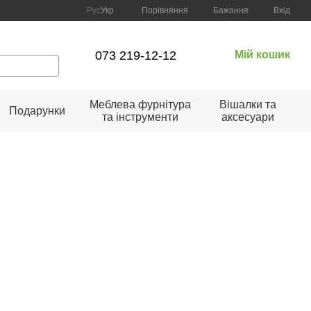
Порівняння
Рус
Укр
Бажання
Вхід
073 219-12-12
Мій кошик
Меблева фурнітура
Вішалки та
Подарунки
та інструменти
аксесуари