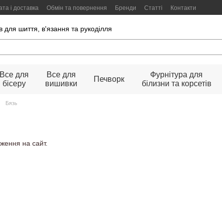
та і доставка
Обмін та повернення
Бренди
Статті
Контакти
 для шиття, в'язання та рукоділля
Все для
Все для
Фурнітура для
Печворк
бісеру
вишивки
білизни та корсетів
Бязь
ження на сайт.