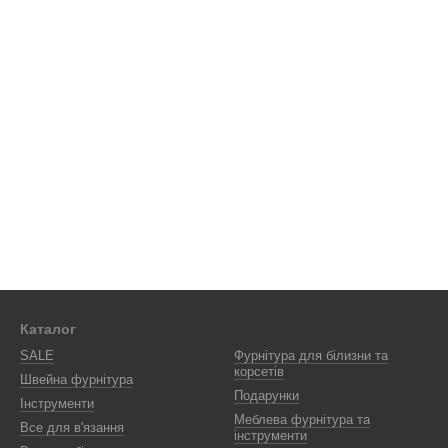
Каталог
SALE
Фурнітура для білизни та
корсетів
Швейна фурнітура
Подарунки
Інструменти
Меблева фурнітура та
Все для в'язання
інструменти