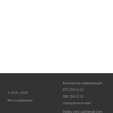
Контактна інформація
073 219-12-12
© 2019—2026
098 219-12-12
Ми в соцмережах
Передзвонити вам?
ihobby.com.ua@gmail.com