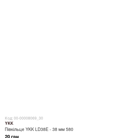
Код: 00-00008069_30
YKK
Півкільце YKK LD38E - 38 мм 580
20 грн