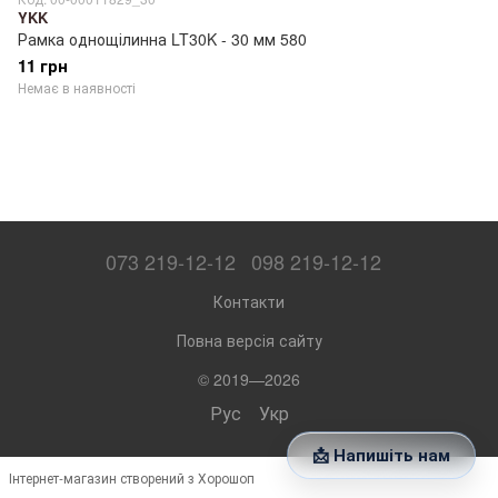
YKK
Рамка однощілинна LT30K - 30 мм 580
11 грн
Немає в наявності
073 219-12-12
098 219-12-12
Контакти
Повна версія сайту
© 2019—2026
Рус
Укр
📩 Напишіть нам
Інтернет-магазин створений з Хорошоп