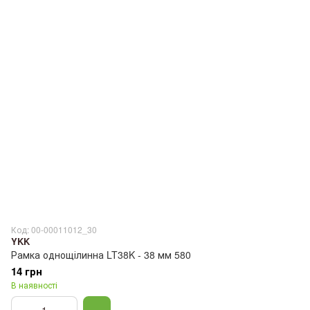
Код: 00-00011012_30
YKK
Рамка однощілинна LT38K - 38 мм 580
14 грн
В наявності