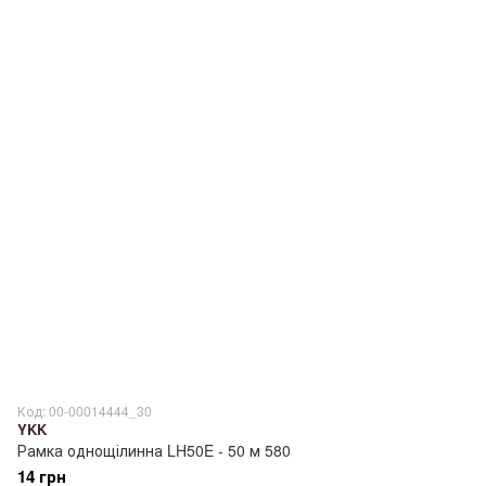
Код: 00-00014444_30
YKK
Рамка однощілинна LH50E - 50 м 580
14 грн