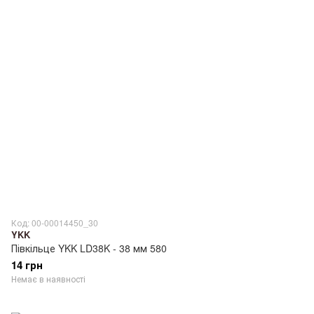
Код: 00-00014450_30
YKK
Півкільце YKK LD38K - 38 мм 580
14 грн
Немає в наявності