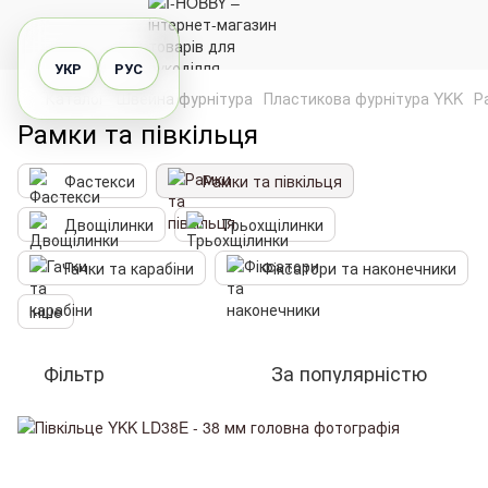
УКР
РУС
Каталог
Швейна фурнітура
Пластикова фурнітура YKK
Р
Рамки та півкільця
Фастекси
Рамки та півкільця
Двощілинки
Трьохщілинки
Гачки та карабіни
Фіксатори та наконечники
Інше
Фільтр
За популярністю