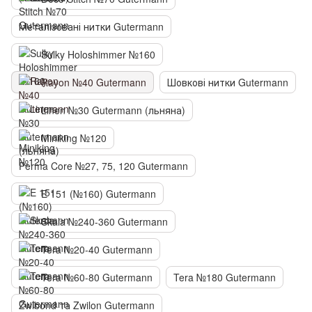
Металізовані нитки Gutermann
Sulky Holoshimmer №160
Rayon №40 Gutermann
Шовкові нитки Gutermann
Linen №30 Gutermann (льняна)
Miniking №120
Perma Core №27, 75, 120 Gutermann
E 151 (№160) Gutermann
Skala №240-360 Gutermann
Tera №20-40 Gutermann
Tera №60-80 Gutermann
Tera №180 Gutermann
Zwibond та Zwilon Gutermann