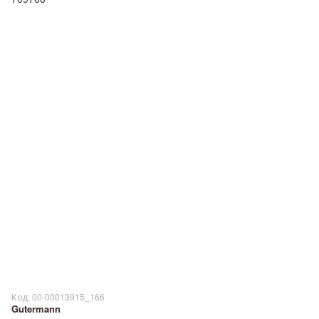
Код: 00-00013915_166
Gutermann