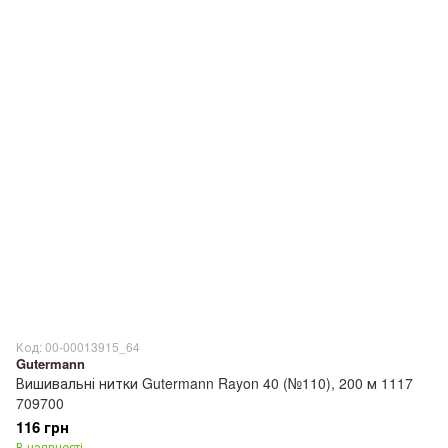
Код: 00-00013915_64
Gutermann
Вишивальні нитки Gutermann Rayon 40 (№110), 200 м 1117
709700
116 грн
В наявності