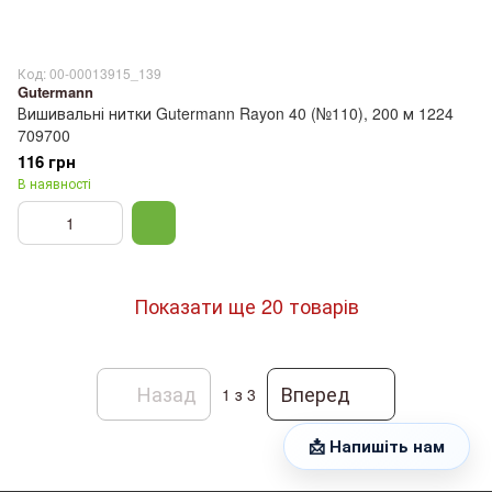
Код: 00-00013915_139
Gutermann
Вишивальні нитки Gutermann Rayon 40 (№110), 200 м 1224
709700
116 грн
В наявності
Показати ще 20 товарів
Назад
Вперед
1
з 3
📩 Напишіть нам