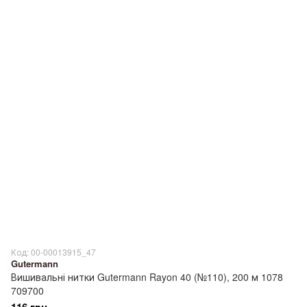
Код: 00-00013915_47
Gutermann
Вишивальні нитки Gutermann Rayon 40 (№110), 200 м 1078
709700
116 грн