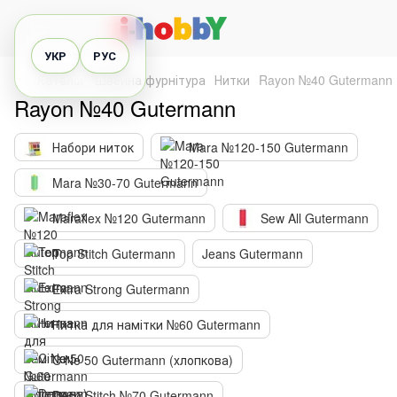
УКР
РУС
Каталог
Швейна фурнітура
Нитки
Rayon №40 Gutermann
Rayon №40 Gutermann
Набори ниток
Mara №120-150 Gutermann
Mara №30-70 Gutermann
Maraflex №120 Gutermann
Sew All Gutermann
Top Stitch Gutermann
Jeans Gutermann
Extra Strong Gutermann
Нитка для намітки №60 Gutermann
C Ne 50 Gutermann (хлопкова)
Deco Stitch №70 Gutermann