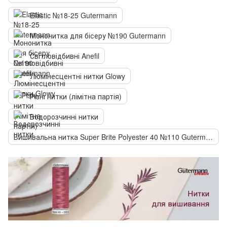
Elastic №18-25 Gutermann
Мононитка для бісеру №190 Gutermann
Світловідбивні Anefil
Люмінесцентні нитки Glowy
Різні нитки (лімітна партія)
Водорозчинні нитки
Вишивальна нитка Super Brite Polyester 40 №110 Gutermann