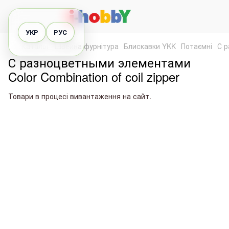
УКР
РУС
Каталог
Швейна фурнітура
Блискавки YKK
Потаємні
С р
С разноцветными элементами
Color Combination of coil zipper
Товари в процесі вивантаження на сайт.