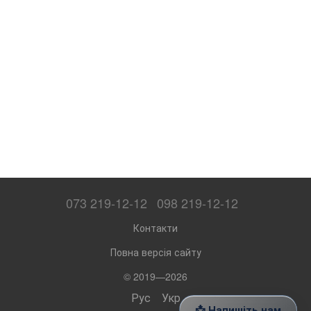
073 219-12-12
098 219-12-12
Контакти
Повна версія сайту
© 2019—2026
Рус
Укр
📩 Напишіть нам