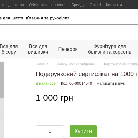
та і доставка
Обмін та повернення
Бренди
Статті
Контакти
 для шиття, в'язання та рукоділля
Все для
Все для
Фурнітура для
Печворк
бісеру
вишивки
білизни та корсетів
Головна
Подарункові сертифікати
Подарунковий сертифі
Подарунковий сертифікат на 1000 
В наявності
Код: 00-00014540
Написати відгук
1 000 грн
Купити