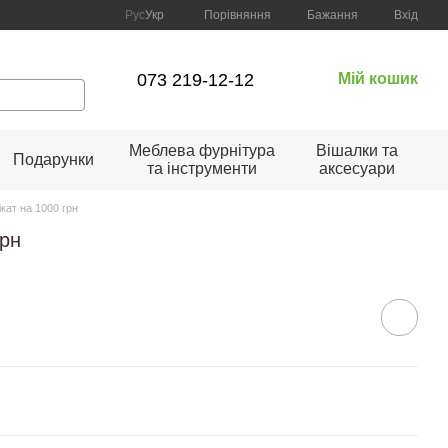
Порівняння
Рус
Укр
Бажання
Вхід
073 219-12-12
Мій кошик
Меблева фурнітура
Вішалки та
Подарунки
та інструменти
аксесуари
кат на 1000 грн
грн