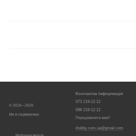
Контактна інформація
073 219-12-12
© 2019—2026
098 219-12-12
Ми в соцмережах
Передзвонити вам?
ihobby.com.ua@gmail.com
Мобільна версія