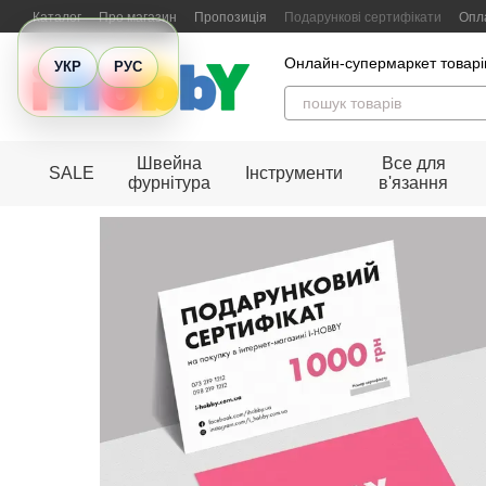
Перейти до основного контенту
Каталог
Про магазин
Пропозиція
Подарункові сертифікати
Опла
Відгуки про магазин
Онлайн-супермаркет товарів
УКР
РУС
Швейна
Все для
SALE
Інструменти
фурнітура
в'язання