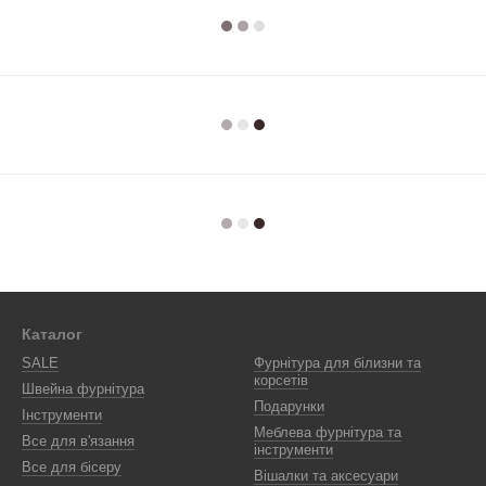
Каталог
SALE
Фурнітура для білизни та
корсетів
Швейна фурнітура
Подарунки
Інструменти
Меблева фурнітура та
Все для в'язання
інструменти
Все для бісеру
Вішалки та аксесуари