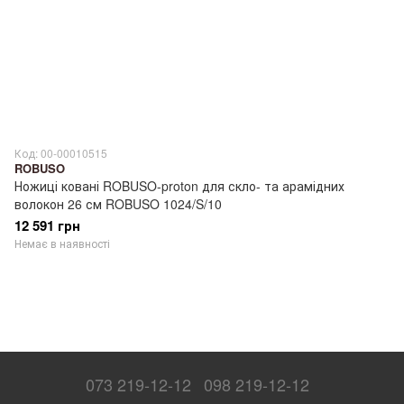
Код: 00-00010515
ROBUSO
Ножиці ковані ROBUSO-proton для скло- та арамідних
волокон 26 см ROBUSO 1024/S/10
12 591 грн
Немає в наявності
073 219-12-12
098 219-12-12