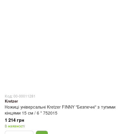
Код: 00-00011281
Kretzer
Ножиці універсальні Kretzer FINNY "Безпечні" з тупими
кінцями 15 см / 6 " 752015
1 214 грн
В наявності