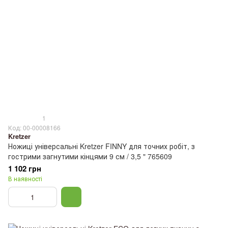
1
Код: 00-00008166
Kretzer
Ножиці універсальні Kretzer FINNY для точних робіт, з
гострими загнутими кінцями 9 см / 3,5 " 765609
1 102 грн
В наявності