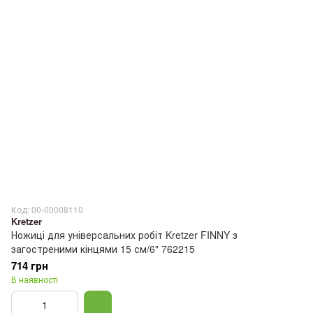
Код: 00-00008110
Kretzer
Ножиці для універсальних робіт Kretzer FINNY з
загостреними кінцями 15 см/6" 762215
714 грн
В наявності