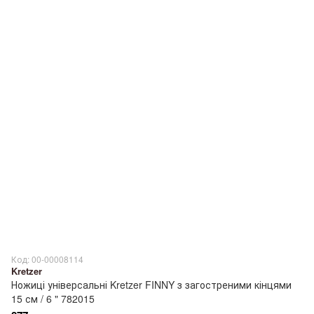
Код: 00-00008114
Kretzer
Ножиці універсальні Kretzer FINNY з загостреними кінцями
15 см / 6 " 782015