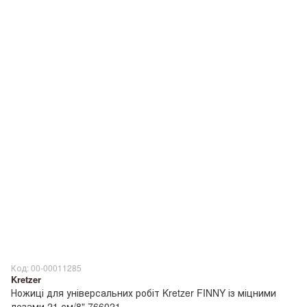
Код: 00-00011285
Kretzer
Ножиці для універсальних робіт Kretzer FINNY із міцними
лезами 21 см/8" 766021