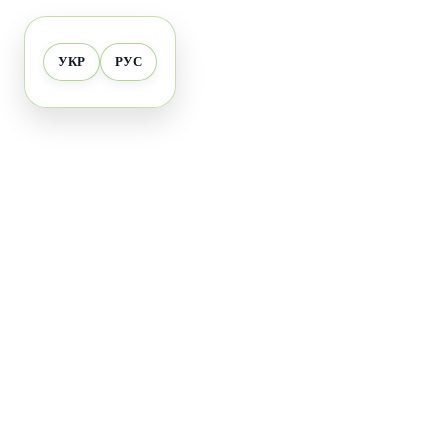
УКР
РУС