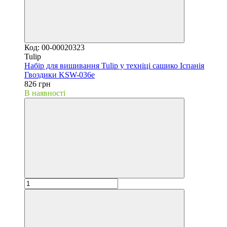
Код: 00-00020323
Tulip
Набір для вишивання Tulip у техніці сашико Іспанія
Гвоздики KSW-036e
826 грн
В наявності