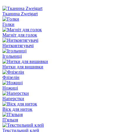
Тканина Zweigart
Голки
Магніт для голок
Нитковтягувачі
Ігольниці
Нитки для вишивки
Флізелін
Ножиці
Наперстки
Віск для ниток
П'яльця
Текстильний клей