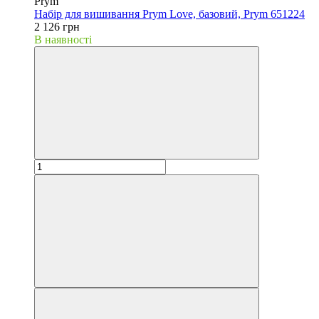
Prym
Набір для вишивання Prym Love, базовий, Prym 651224
2 126 грн
В наявності