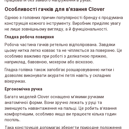
Особливості гачків для в'язання Clover
Однією з головних причин популярності бренду є продумана
конструкція кожного інструменту. Виробник приділяє увагу
не лише зовнішньому вигляду, а й функціональності.
Гладка робоча поверхня
Робоча частина гачків ретельно відполірована. Завдяки
цьому нитка легко ковзає та не чіпляється за поверхню. Це
особливо важливо при роботі з делікатною пряжею,
наприклад, бавовною, мохером або віскозою.
Гладка голівка також запобігає розшаровуванню нитки і
дозволяє виконувати акуратні петлі навіть у складних
візерунках.
Ергономічна ручка
Багато моделей Clover оснащено м'якими ручками
анатомічної форми. Вони зручно лежать у руці та
зменшують навантаження на пальці. Це робить в'язання
комфортнішим, особливо якщо ви працюєте кілька годин
поспіль.
Така конструкція допомагає зберегти природне положення