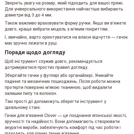
Зверніть увагу на розмір, який підходить для вашої пряжі.
Для універсального використання найчастіше вибирають
діаметри від 3 до 4 мм.
Також важливо враховувати форму ручки. Якщо ви в'яжете
довго, краще вибрати модель з м'яким покриттям.
І, звичайно, варто орієнтуватися на власні відчуття — гачок
має зручно лежати в руці.
Поради щодо догляду
Щоб інструмент служив довго, рекомендується
дотримуватися простих правил догляду.
Зберігайте гачки у футлярі або органайзері. Уникайте
падіння та механічних пошкоджень. Після роботи можна
протерти поверхню м'якою тканиною, щоб видалити
залишки пилу та волокон.
Такі прості дії допоможуть зберегти інструмент у
ідеальному стані.
Гачки для в'язання Clover — це поєднання японської якості,
зручності та надійності. Вони допомагають створювати
акуратні вироби, забезпечують комфорт під час роботи і
підходять для різних технік в'язання.