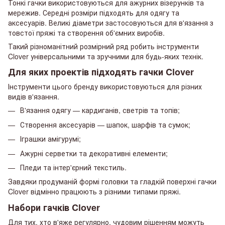
Тонкі гачки використовуються для ажурних візерунків та
мережив. Середні розміри підходять для одягу та
аксесуарів. Великі діаметри застосовуються для в'язання з
товстої пряжі та створення об'ємних виробів.
Такий різноманітний розмірний ряд робить інструменти
Clover універсальними та зручними для будь-яких технік.
Для яких проектів підходять гачки Clover
Інструменти цього бренду використовуються для різних
видів в'язання.
В'язання одягу — кардиганів, светрів та топів;
Створення аксесуарів — шапок, шарфів та сумок;
Іграшки амігурумі;
Ажурні серветки та декоративні елементи;
Пледи та інтер'єрний текстиль.
Завдяки продуманій формі головки та гладкій поверхні гачки
Clover відмінно працюють з різними типами пряжі.
Набори гачків Clover
Для тих, хто в'яже регулярно, чудовим рішенням можуть