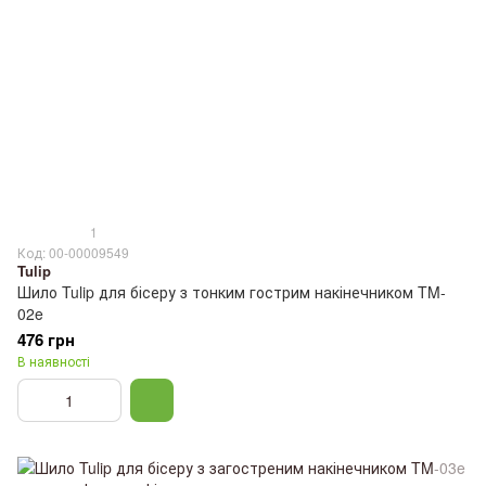
1
Код: 00-00009549
Tulip
Шило Tulip для бісеру з тонким гострим накінечником TM-
02e
476 грн
В наявності