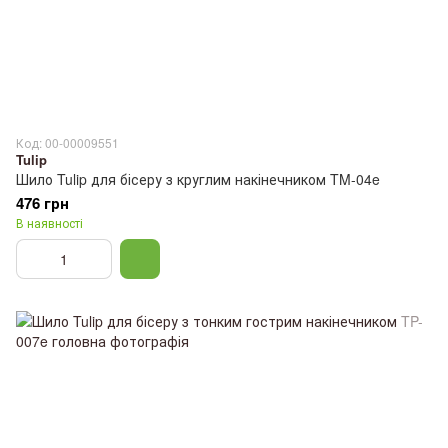
Код: 00-00009551
Tulip
Шило Tulip для бісеру з круглим накінечником TM-04e
476 грн
В наявності