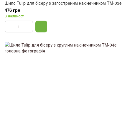
Шило Tulip для бісеру з загостреним накінечником TM-03e
476 грн
В наявності