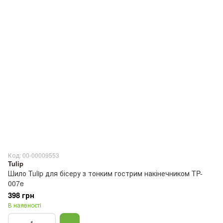
Код: 00-00009553
Tulip
Шило Tulip для бісеру з тонким гострим накінечником TP-
007e
398 грн
В наявності