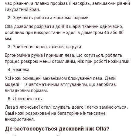
час різання, а плавно прорізає її наскрізь, залишаючи рівний
і акуратний край.
Зручність роботи з кількома шарами
Olfa дозволяє розрізати до 6-8 шарів тканини одночасно,
особливо при використанні моделі з діаметром 45 або 60
мм.
Зниження навантаження на руки
Ергономічна ручка і принцип леза, що котиться, роблять
процес розкрою менш стомливим, ніж при роботі ножицями.
Безпека
Усі ножі оснащені механізмом блокування леза. Деякі
моделі — з автоматичним втягуванням, що запобігає
випадковим порізам.
Довговічність
Леза з японської сталі служать довго і легко замінюються.
Самі ножі розраховані на багаторічне інтенсивне
використання.
Де застосовується дисковий ніж Olfa?