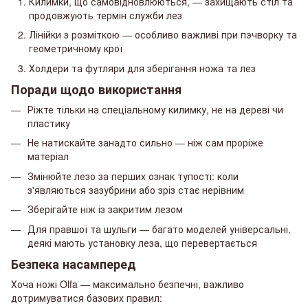
Килимки, що самовідновлюються, — захищають стіл та
продовжують термін служби лез
Лінійки з розміткою — особливо важливі при пэчворку та
геометричному крої
Холдери та футляри для зберігання ножа та лез
Поради щодо використання
Ріжте тільки на спеціальному килимку, не на дереві чи
пластику
Не натискайте занадто сильно — ніж сам проріже
матеріал
Змінюйте лезо за перших ознак тупості: коли
з'являються зазубрини або зріз стає нерівним
Зберігайте ніж із закритим лезом
Для правшої та шульги — багато моделей універсальні,
деякі мають установку леза, що перевертається
Безпека насамперед
Хоча ножі Olfa — максимально безпечні, важливо
дотримуватися базових правил: