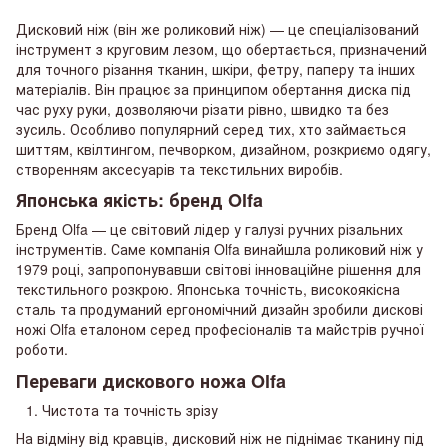
Дисковий ніж (він же роликовий ніж) — це спеціалізований
інструмент з круговим лезом, що обертається, призначений
для точного різання тканин, шкіри, фетру, паперу та інших
матеріалів. Він працює за принципом обертання диска під
час руху руки, дозволяючи різати рівно, швидко та без
зусиль. Особливо популярний серед тих, хто займається
шиттям, квілтингом, печворком, дизайном, розкриємо одягу,
створенням аксесуарів та текстильних виробів.
Японська якість: бренд Olfa
Бренд Olfa — це світовий лідер у галузі ручних різальних
інструментів. Саме компанія Olfa винайшла роликовий ніж у
1979 році, запропонувавши світові інноваційне рішення для
текстильного розкрою. Японська точність, високоякісна
сталь та продуманий ергономічний дизайн зробили дискові
ножі Olfa еталоном серед професіоналів та майстрів ручної
роботи.
Переваги дискового ножа Olfa
Чистота та точність зрізу
На відміну від кравців, дисковий ніж не піднімає тканину під