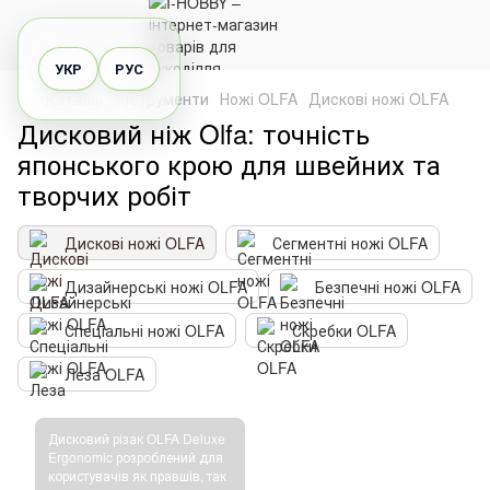
УКР
РУС
Каталог
Інструменти
Ножі OLFA
Дискові ножі OLFA
Дисковий ніж Olfa: точність
японського крою для швейних та
творчих робіт
Дискові ножі OLFA
Сегментні ножі OLFA
Дизайнерські ножі OLFA
Безпечні ножі OLFA
Спеціальні ножі OLFA
Скребки OLFA
Леза OLFA
Дисковий різак OLFA Deluxe
Ergonomic розроблений для
користувачів як правшів, так