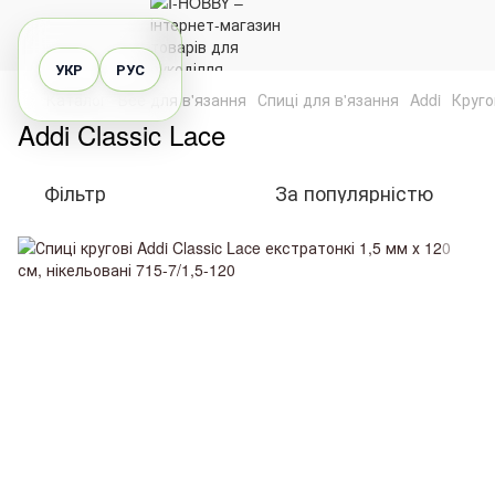
УКР
РУС
Каталог
Все для в'язання
Спиці для в'язання
Addi
Круго
Addi Classic Lace
Фільтр
За популярністю