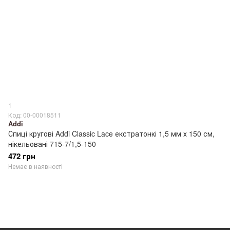
1
Код: 00-00018511
Addi
Спиці кругові Addi Classic Lace екстратонкі 1,5 мм х 150 см,
нікельовані 715-7/1,5-150
472 грн
Немає в наявності