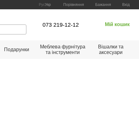
Порівняння
Рус
Укр
Бажання
Вхід
073 219-12-12
Мій кошик
Меблева фурнітура
Вішалки та
Подарунки
та інструменти
аксесуари