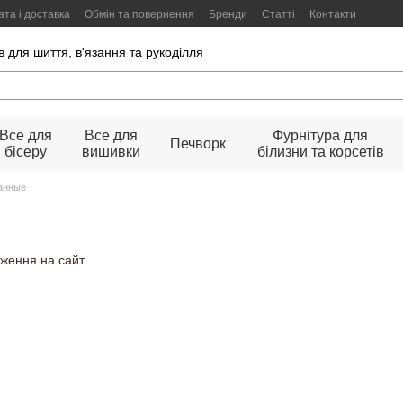
та і доставка
Обмін та повернення
Бренди
Статті
Контакти
 для шиття, в'язання та рукоділля
Все для
Все для
Фурнітура для
Печворк
бісеру
вишивки
білизни та корсетів
анные
ження на сайт.