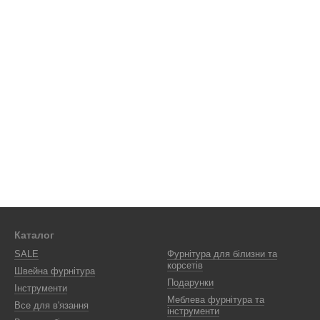
Каталог
SALE
Фурнітура для білизни та
корсетів
Швейна фурнітура
Подарунки
Інструменти
Меблева фурнітура та
Все для в'язання
інструменти