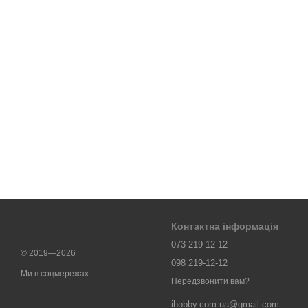
Контактна інформація
073 219-12-12
© 2019—2026
098 219-12-12
Ми в соцмережах
Передзвонити вам?
ihobby.com.ua@gmail.com