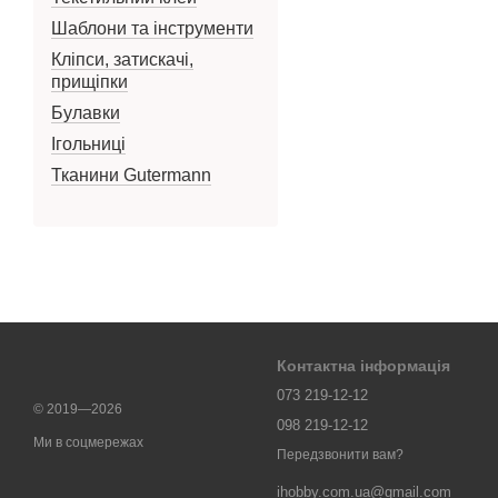
Шаблони та інструменти
Кліпси, затискачі,
прищіпки
Булавки
Ігольниці
Тканини Gutermann
Контактна інформація
073 219-12-12
© 2019—2026
098 219-12-12
Ми в соцмережах
Передзвонити вам?
ihobby.com.ua@gmail.com