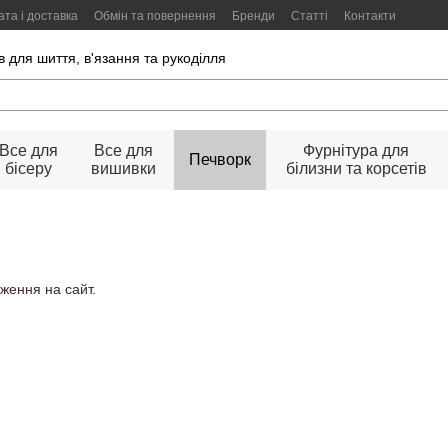
та і доставка
Обмін та повернення
Бренди
Статті
Контакти
 для шиття, в'язання та рукоділля
Все для
Все для
Фурнітура для
Печворк
бісеру
вишивки
білизни та корсетів
ження на сайт.