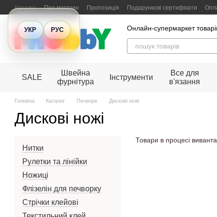
Перейти до основного контенту
Каталог
Про магазин
Пропозиція
Подарункові сертифікати
Опла
Відгуки про магазин
Онлайн-супермаркет товарів
УКР
РУС
Швейна
Все для
SALE
Інструменти
фурнітура
в'язання
Головна
Каталог
Печворк
Дискові ножі
Дискові ножі
Товари в процесі виванта
Нитки
Рулетки та лінійки
Ножиці
Флізелін для печворку
Стрічки клейові
Текстильний клей