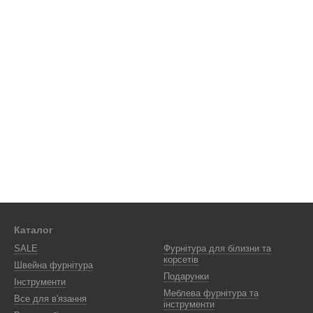
Каталог
SALE
Фурнітура для білизни та
корсетів
Швейна фурнітура
Подарунки
Інструменти
Меблева фурнітура та
Все для в'язання
інструменти