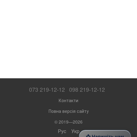
073 219-12-12
098 219-12-12
Контакти
Повна версія сайту
© 2019—2026
Рус
Укр
📩 Напишіть нам