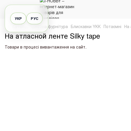
УКР
РУС
Каталог
Швейна фурнітура
Блискавки YKK
Потаємні
На 
На атласной ленте Silky tape
Товари в процесі вивантаження на сайт.