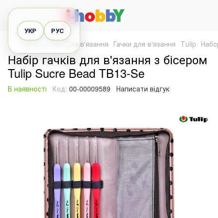
УКР
РУС
Каталог
Все для в'язання
Гачки для в'язання
Тulip
Набо
Набір гачків для в'язання з бісером
Tulip Sucre Bead TB13-Se
В наявності
Код:
00-00009589
Написати відгук