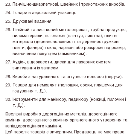
Панчішно-шкарпеткові, швейних і трикотажних виробів.
Товари в аерозольній упаковці.
Друковані видання.
Лінійний та листковий металопрокат, трубна продукція,
пиломатеріали, погонажні (плінтус, лиштва), плитні
матеріали (деревноволокнисті та деревностружкові
плити, фанера) і скло, нарізані або розкроєні під розмір,
визначений покупцем (замовником).
Аудіо-, відеокасети, диски для лазерних систем
зчитування із записом.
Вироби з натурального та штучного волосся (перуки).
Товари для немовлят (пелюшки, соски, пляшечки для
годування т. Д.).
Інструменти для манікюру, педикюру (ножиці, пилочки і
т. Д.).
Ювелірні вироби з дорогоцінних металів, дорогоцінного
каміння, дорогоцінного каміння органогенного утворення та
напівдорогоцінного каміння.
Цей перелік товарів є вичерпним. Продавець не має права