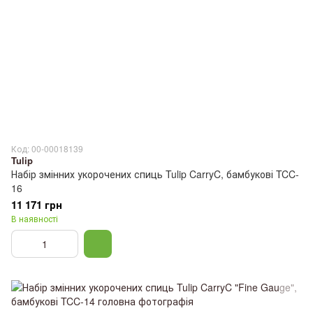
Код: 00-00018139
Tulip
Набір змінних укорочених спиць Tulip CarryC, бамбукові TCC-
16
11 171 грн
В наявності