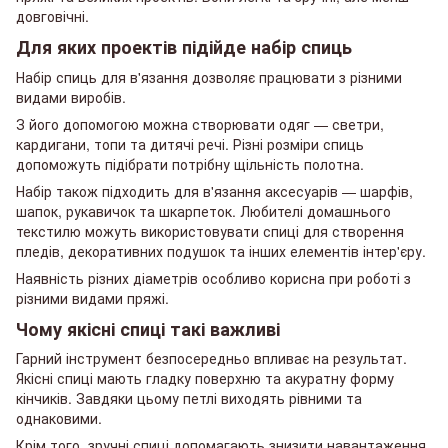
довговічні.
Для яких проектів підійде набір спиць
Набір спиць для в'язання дозволяє працювати з різними
видами виробів.
З його допомогою можна створювати одяг — светри,
кардигани, топи та дитячі речі. Різні розміри спиць
допоможуть підібрати потрібну щільність полотна.
Набір також підходить для в'язання аксесуарів — шарфів,
шапок, рукавичок та шкарпеток. Любителі домашнього
текстилю можуть використовувати спиці для створення
пледів, декоративних подушок та інших елементів інтер'єру.
Наявність різних діаметрів особливо корисна при роботі з
різними видами пряжі.
Чому якісні спиці такі важливі
Гарний інструмент безпосередньо впливає на результат.
Якісні спиці мають гладку поверхню та акуратну форму
кінчиків. Завдяки цьому петлі виходять рівними та
однаковими.
Крім того, зручні спиці допомагають знизити навантаження