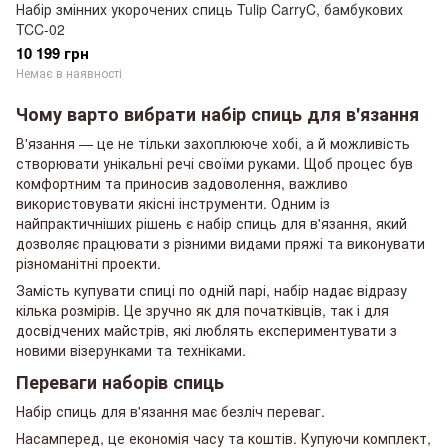
Набір змінних укорочених спиць Tulip CarryC, бамбукових
TCC-02
10 199 грн
Немає в наявності
Чому варто вибрати набір спиць для в'язання
В'язання — це не тільки захоплююче хобі, а й можливість
створювати унікальні речі своїми руками. Щоб процес був
комфортним та приносив задоволення, важливо
використовувати якісні інструменти. Одним із
найпрактичніших рішень є набір спиць для в'язання, який
дозволяє працювати з різними видами пряжі та виконувати
різноманітні проекти.
Замість купувати спиці по одній парі, набір надає відразу
кілька розмірів. Це зручно як для початківців, так і для
досвідчених майстрів, які люблять експериментувати з
новими візерунками та техніками.
Переваги наборів спиць
Набір спиць для в'язання має безліч переваг.
Насамперед, це економія часу та коштів. Купуючи комплект,