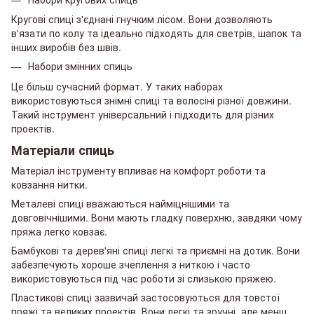
Кругові спиці з'єднані гнучким лісом. Вони дозволяють
в'язати по колу та ідеально підходять для светрів, шапок та
інших виробів без швів.
Набори змінних спиць
Це більш сучасний формат. У таких наборах
використовуються знімні спиці та волосіні різної довжини.
Такий інструмент універсальний і підходить для різних
проектів.
Матеріали спиць
Матеріал інструменту впливає на комфорт роботи та
ковзання нитки.
Металеві спиці вважаються найміцнішими та
довговічнішими. Вони мають гладку поверхню, завдяки чому
пряжа легко ковзає.
Бамбукові та дерев'яні спиці легкі та приємні на дотик. Вони
забезпечують хороше зчеплення з ниткою і часто
використовуються під час роботи зі слизькою пряжею.
Пластикові спиці зазвичай застосовуються для товстої
пряжі та великих проектів. Вони легкі та зручні, але менш