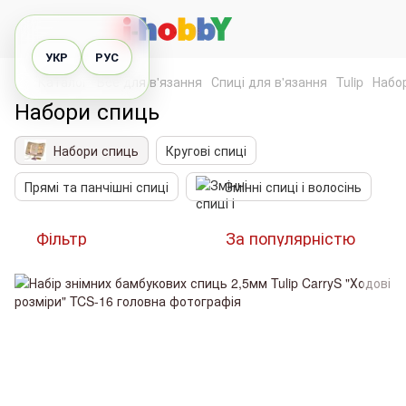
УКР
РУС
Каталог
Все для в'язання
Спиці для в'язання
Tulip
Набо
Набори спиць
Набори спиць
Кругові спиці
Прямі та панчішні спиці
Змінні спиці і волосінь
Фільтр
За популярністю