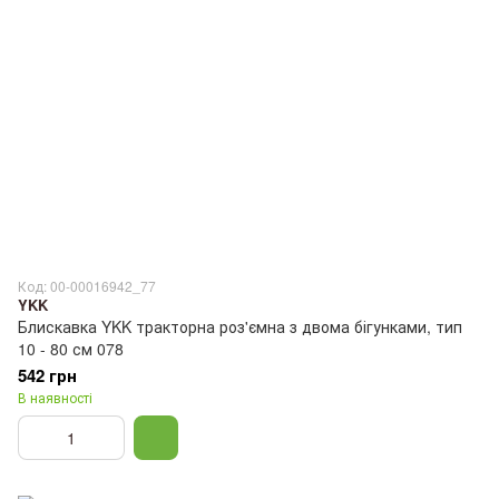
Код: 00-00016942_77
YKK
Блискавка YKK тракторна роз'ємна з двома бігунками, тип
10 - 80 см 078
542 грн
В наявності