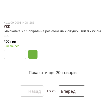
Код: 00-00011408_286
YKK
Блискавка YKK спіральна роз'ємна на 2 бігунки, тип 8 - 22 см
300
400 грн
В наявності
Показати ще 20 товарів
Назад
Вперед
1
з 26