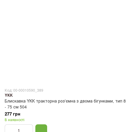
Код: 00-00010590_389
YKK
Блискавка YKK тракторна роз'ємна з двома бігунками, тип 8
- 75 см 504
277 грн
В наявності