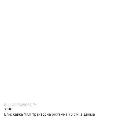
Код: 00-00020239_74
YKK
Блискавка YKK тракторна роз'ємна 75 см, з двома