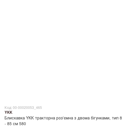
Код: 00-00020053_465
YKK
Блискавка YKK тракторна роз'ємна з двома бігунками, тип 8
- 85 см 580