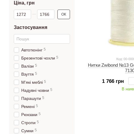
Ціна, грн
Від Ціна, грн
До Ціна, грн
ОК
Застосування
5
Автотюнінг
5
Брезентові чохли
Код: 00-00
Нитки Zwibond №13 Gu
5
Валізи
713
5
Взуття
1 766 грн
5
М'які меблі
В наяв
5
Надувні човни
5
Парашути
5
Ремені
5
Рюкзаки
5
Стропи
5
Сумки