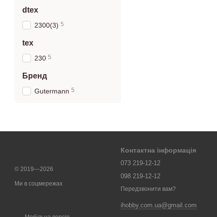
dtex
5
2300(3)
tex
5
230
Бренд
5
Gutermann
Контактна інформація
073 219-12-12
© 2019—2026
098 219-12-12
Ми в соцмережах
Передзвонити вам?
ihobby.com.ua@gmail.com
Мобільна версія