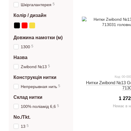
5
Шкіргалантерея
Колір / дизайн
Довжина намотки (м)
5
1300
Назва
5
Zwibond №13
Конструкція нитки
Код: 00-00
Нитки Zwibond №13 Gu
5
Непрерывная нить
713
Склад нитки
1 272
5
Немає в н
100% поліамід 6,6
No./Tkt.
5
13