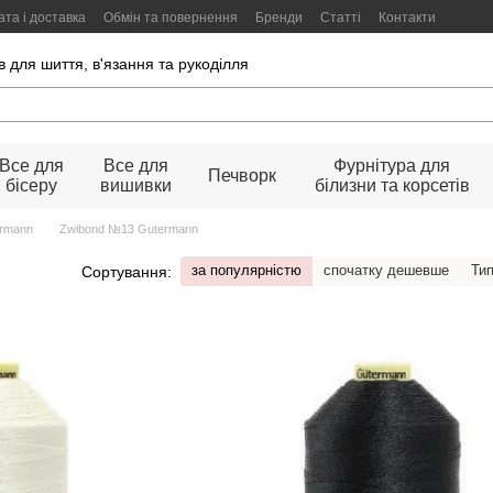
та і доставка
Обмін та повернення
Бренди
Статті
Контакти
 для шиття, в'язання та рукоділля
Все для
Все для
Фурнітура для
Печворк
бісеру
вишивки
білизни та корсетів
ermann
Zwibond №13 Gutermann
за популярністю
спочатку дешевше
Ти
Сортування: