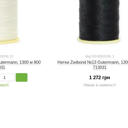
001039_21
Код: 00-00001039_1
termann, 1300 м 800
Нитки Zwibond №13 Gutermann, 130
031
713031
1 272 грн
ності
Немає в наявності