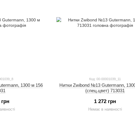
001039_8
Код: 00-00001039_11
termann, 1300 м 156
Нитки Zwibond №13 Gutermann, 1300
031
(спец.цвет) 713031
 грн
1 272 грн
аявності
Немає в наявності