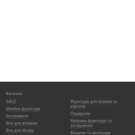
Каталог
SALE
Фурнітура для білизни та
корсетів
Швейна фурнітура
Подарунки
Інструменти
Меблева фурнітура та
Все для в'язання
інструменти
Все для бісеру
Вішалки та аксесуари