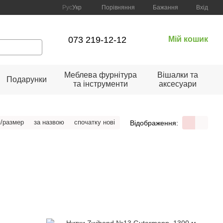
Порівняння
Рус
Укр
Бажання
Вхід
073 219-12-12
Мій кошик
Меблева фурнітура
Вішалки та
Подарунки
та інструменти
аксесуари
п/размер
за назвою
спочатку нові
Відображення: