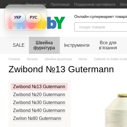
Перейти до основного контенту
Каталог
Про магазин
Пропозиція
Подарункові сертифікати
Опла
Відгуки про магазин
Онлайн-супермаркет товарів
УКР
РУС
Швейна
Все для
SALE
Інструменти
фурнітура
в'язання
Головна
Каталог
Швейна фурнітура
Нитки
Zwibond та Zwilon Gut
Zwibond №13 Gutermann
Zwibond №13 Gutermann
Zwibond №20 Gutermann
Zwibond №30 Gutermann
Zwibond №40 Gutermann
Zwilon №80 Gutermann