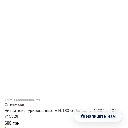
Код: 00-00000980_23
Gutermann
Нитки текстурированные E №160 Gutermann, 10000 м 186
📩 Напишіть нам
715328
603 грн