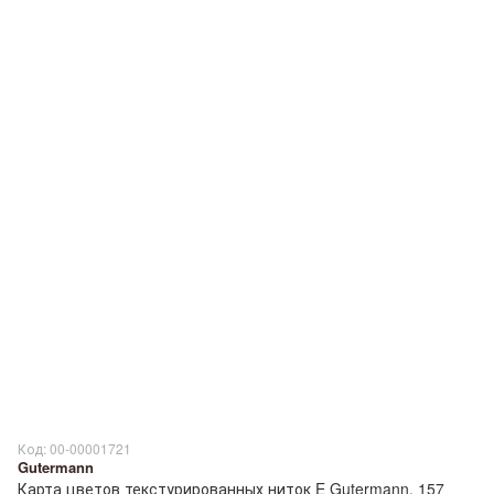
Код: 00-00001721
Gutermann
Карта цветов текстурированных ниток E Gutermann, 157