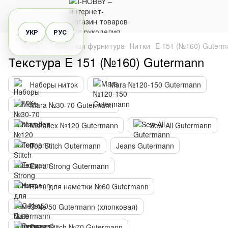
УКР
РУС
Каталог
Швейная фурнитура
Нитки
E 151 (№160) Guterm
Текстура E 151 (№160) Gutermann
Наборы ниток
Mara №120-150 Gutermann
Mara №30-70 Gutermann
Maraflex №120 Gutermann
Sew All Gutermann
Top Stitch Gutermann
Jeans Gutermann
Extra Strong Gutermann
Нить для наметки №60 Gutermann
C Ne 50 Gutermann (хлопковая)
Deco Stitch №70 Gutermann