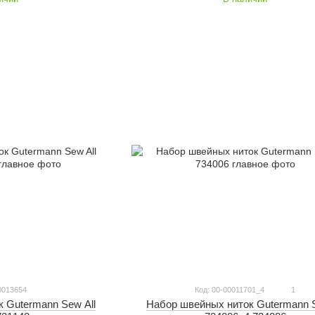
0013654
Код: 00-00011701_4
1
 Gutermann Sew All
Набор швейных ниток Gutermann S