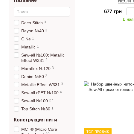
Название
NEON 7
677 грн
В нал
3
Deco Stitch
3
Rayon №40
1
C Ne
1
Metallic
Sew-all №100; Metallic
2
Effect W331
3
Maraflex №120
2
Denim №50
3
Metallic Effect W331
4
Sew-all rPET №100
27
Sew-all №100
1
Top Stitch №30
Конструкция нити
MCT® (Micro Core
ТОП ПРОДАЖ