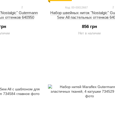
2
2
Код: 00-00013667
Nostalgic" Gutermann
Набор швейных ниток "Nostalgic" G
ых оттенков 640950
Sew All пастельных оттенков 64
грн
856 грн
аличии
Нет в наличии