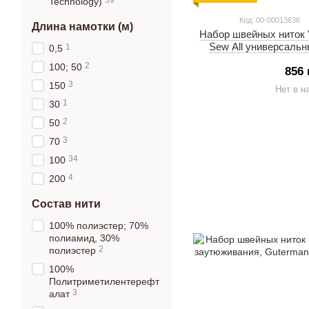
39
Technology)
Код: 00-00013636
Длина намотки (м)
Набор швейных ниток "
Sew All универсальн
1
0,5
2
100; 50
856 
3
150
Нет в н
1
30
2
50
3
70
34
100
4
200
Состав нити
100% полиэстер; 70%
полиамид, 30%
2
полиэстер
100%
Политриметилентерефт
3
алат