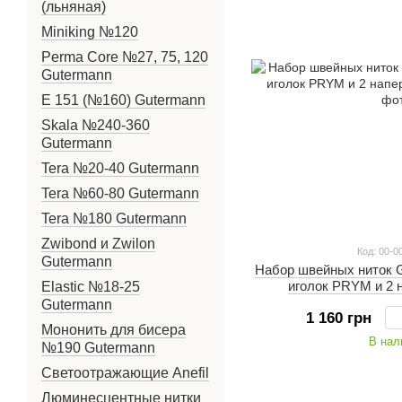
(льняная)
Miniking №120
Perma Core №27, 75, 120
Gutermann
E 151 (№160) Gutermann
Skala №240-360
Gutermann
Tera №20-40 Gutermann
Tera №60-80 Gutermann
Tera №180 Gutermann
Zwibond и Zwilon
Код: 00-0
Gutermann
Набор швейных ниток G
иголок PRYM и 2 
Elastic №18-25
Gutermann
1 160 грн
Мононить для бисера
В нал
№190 Gutermann
Светоотражающие Anefil
Люминесцентные нитки