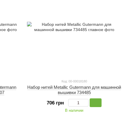
Код: 00-00018180
utermann
Набор нитей Metallic Gutermann для машинной
007
вышивки 734485
706 грн
В наличии