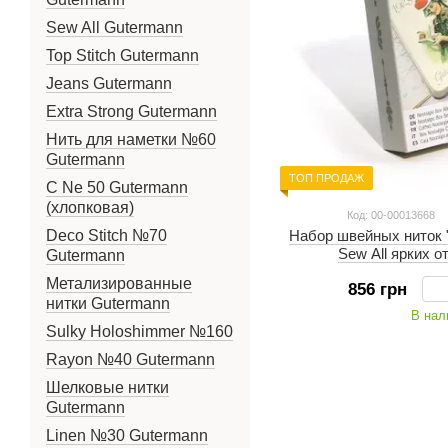
Sew All Gutermann
Top Stitch Gutermann
Jeans Gutermann
Extra Strong Gutermann
Нить для наметки №60
Gutermann
ТОП ПРОДАЖ
C Ne 50 Gutermann
(хлопковая)
Код: 00-00013668
Набор швейных ниток "
Deco Stitch №70
Sew All ярких о
Gutermann
Метализированные
856 грн
нитки Gutermann
В нал
Sulky Holoshimmer №160
Rayon №40 Gutermann
Шелковые нитки
Gutermann
Linen №30 Gutermann