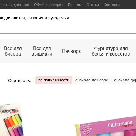
плата и доставка
Обмен и возврат
Бренды
Статьи
Контакты
в для шитья, вязания и рукоделия
Все для
Все для
Фурнитура для
Пэчворк
бисера
вышивки
белья и корсетов
по популярности
сначала дешевле
сначала до
Сортировка: