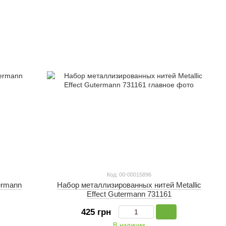
Код: 00-00015896
ermann
Набор металлизированных нитей Metallic
Effect Gutermann 731161
425 грн
В наличии