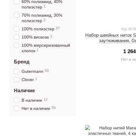
60% полиамид, 40%
1
полиэстер
70% полиамид, 30%
3
полиэстер
37
100% полиэстер
Код: 00-0
Набор швейных ниток S
3
100% вискоза
заутюживания, G
100% мерсеризованный
1
хлопок
1 264
Нет в н
Бренд
50
Gutermann
1
Clover
Наличие
12
В наличии
39
Нет в наличии