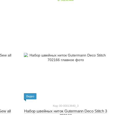
Видео
Код: 00-00013640_3
Набор швейных ниток Gutermann Deco Stitch 3
ew all