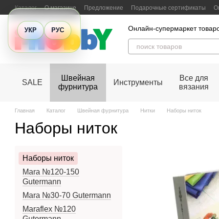
Перейти к основному контенту
Каталог
О магазине
Предложение
Подарочные сертификаты
О
Отзывы о магазине
Онлайн-супермаркет товаро
УКР
РУС
Швейная
Все для
SALE
Инструменты
фурнитура
вязания
Главная
Каталог
Швейная фурнитура
Нитки
Наборы ниток
Наборы ниток
Наборы ниток
Mara №120-150
Gutermann
Mara №30-70 Gutermann
Maraflex №120
Gutermann