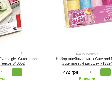
2
Код: 00-00019737
Nostalgic" Gutermann
Набор швейных ниток Cute and 
ттенков 640952
Gutermann, 4 катушек 71332
472 грн
ичии
В наличии