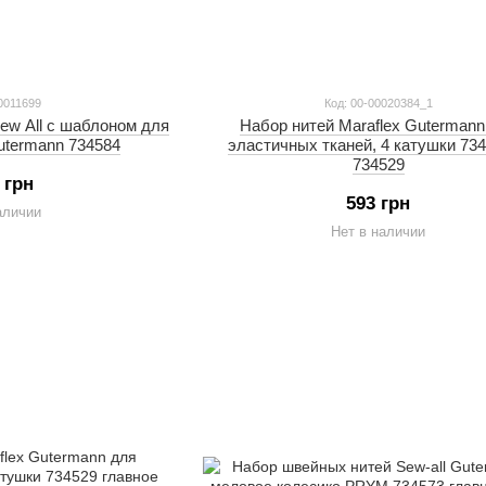
0011699
Код: 00-00020384_1
ew All с шаблоном для
Набор нитей Maraflex Gutermann
utermann 734584
эластичных тканей, 4 катушки 73
734529
 грн
593 грн
аличии
Нет в наличии