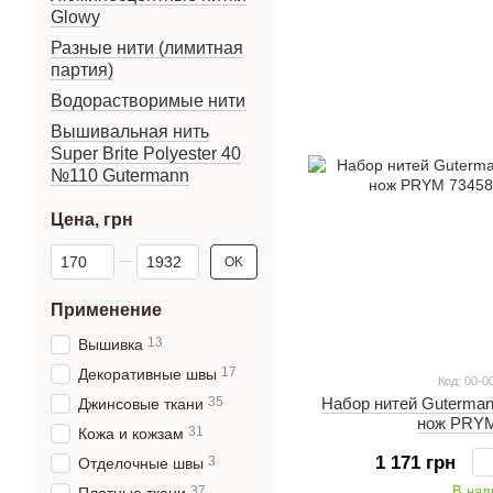
Glowy
Разные нити (лимитная
партия)
Водорастворимые нити
Вышивальная нить
Super Brite Polyester 40
№110 Gutermann
Цена, грн
От Цена, грн
До Цена, грн
OK
Применение
13
Вышивка
17
Декоративные швы
Код: 00-0
Набор нитей Guterman
35
Джинсовые ткани
нож PRYM
31
Кожа и кожзам
1 171 грн
3
Отделочные швы
В нал
37