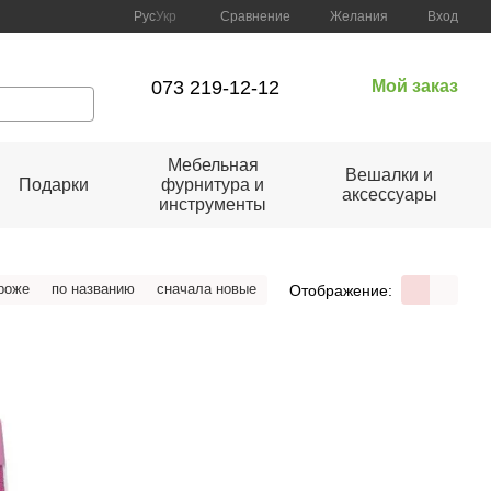
Сравнение
Рус
Укр
Желания
Вход
073 219-12-12
Мой заказ
Мебельная
Вешалки и
Подарки
фурнитура и
аксессуары
инструменты
роже
по названию
сначала новые
Отображение: