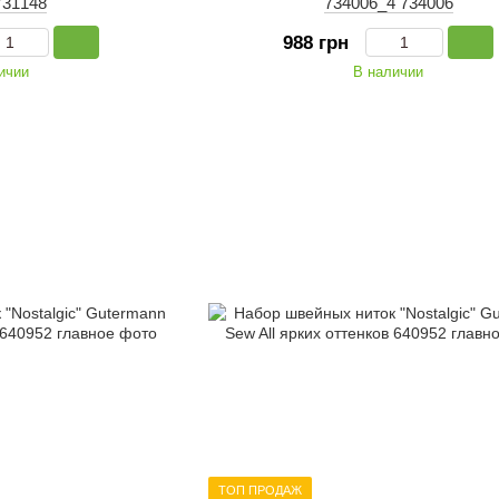
31148
734006_4 734006
988 грн
ичии
В наличии
ТОП ПРОДАЖ