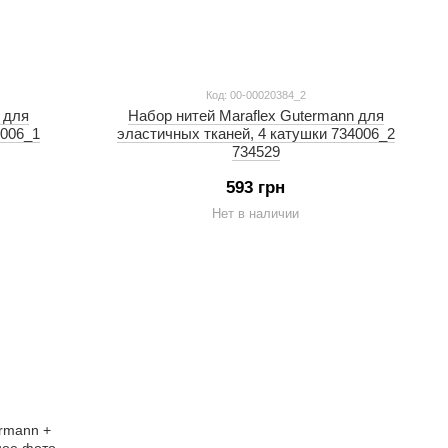
Код: 00-00020384_2
 для
Набор нитей Maraflex Gutermann для
4006_1
эластичных тканей, 4 катушки 734006_2
734529
593 грн
Нет в наличии