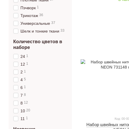
Плотные ткани
1
Пэчворк
36
Трикотаж
37
Универсальные
33
Шелк и тонкие ткани
Количество цветов в
наборе
1
24
1
12
1
2
5
4
1
6
8
7
12
8
20
10
1
11
Код: 00-0
Набор швейных ниток