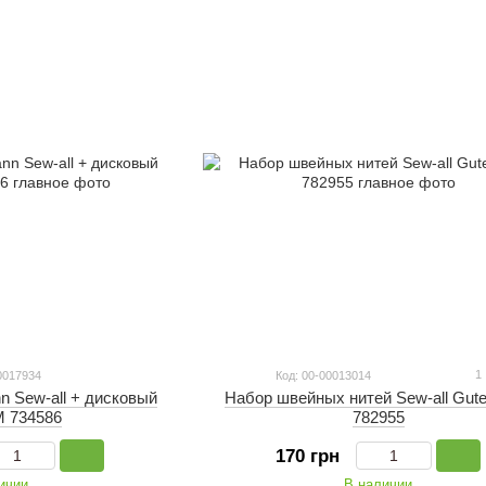
1
0017934
Код: 00-00013014
n Sew-all + дисковый
Набор швейных нитей Sew-all Gut
 734586
782955
170 грн
ичии
В наличии