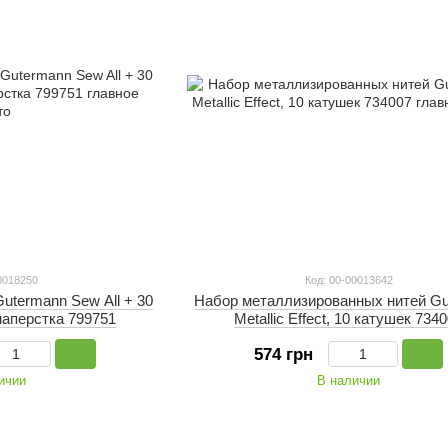
0018250
Код: 00-00013642
utermann Sew All + 30
Набор металлизированных нитей G
наперстка 799751
Metallic Effect, 10 катушек 734
574 грн
ичии
В наличии