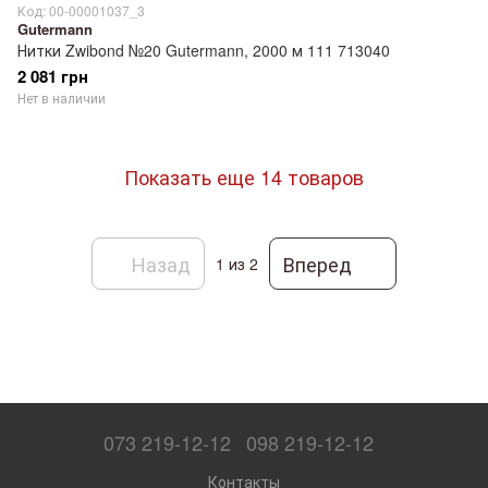
Код: 00-00001037_3
Gutermann
Нитки Zwibond №20 Gutermann, 2000 м 111 713040
2 081 грн
Нет в наличии
Показать еще 14 товаров
Назад
Вперед
1
из 2
073 219-12-12
098 219-12-12
Контакты