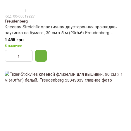
1
Код: 00-00019227
Freudenberg
Клеевая Stretchfix эластичная двусторонняя прокладка-
паутинка на бумаге, 30 см х 5 м (20г/м²) Freudenberg
53562284
1 455 грн
В наличии