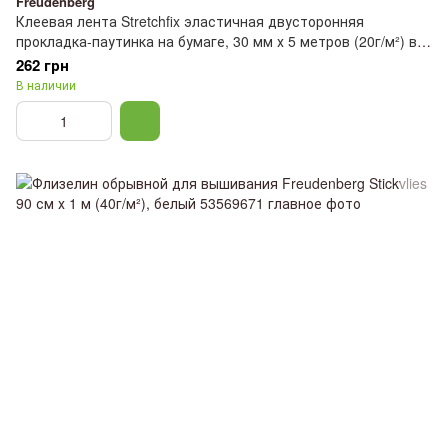
Freudenberg
Клеевая лента Stretchfix эластичная двусторонняя
прокладка-паутинка на бумаге, 30 мм х 5 метров (20г/м²) в
блистере, Freudenberg 53597541
262 грн
В наличии