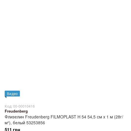
Видео
Код: 00-00010416
Freudenberg
Флизелин Freudenberg FILMOPLAST H 54 54,5 см х 1 м (28г/
м²), белый 53253856
511 грн