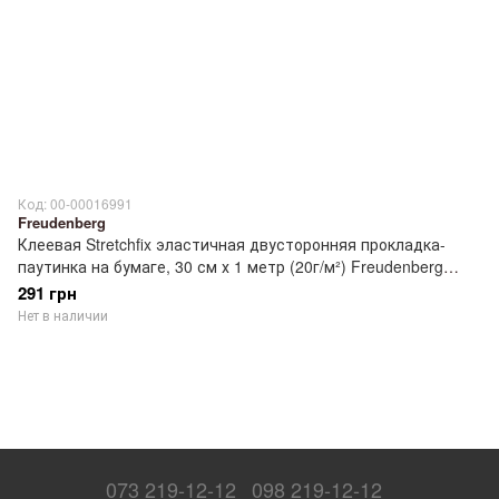
Код: 00-00016991
Freudenberg
Клеевая Stretchfix эластичная двусторонняя прокладка-
паутинка на бумаге, 30 см х 1 метр (20г/м²) Freudenberg
53562284
291 грн
Нет в наличии
073 219-12-12
098 219-12-12