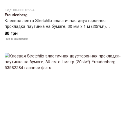
Код: 00-00016994
Freudenberg
Клеевая лента Stretchfix эластичная двусторонняя
прокладка-паутинка на бумаге, 30 мм х 1 м (20г/м²)
Freudenberg 53562285
80 грн
Нет в наличии