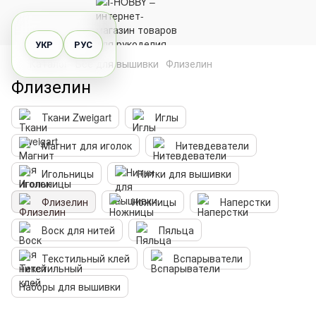
УКР
РУС
Каталог
Все для вышивки
Флизелин
Флизелин
Ткани Zweigart
Иглы
Магнит для иголок
Нитевдеватели
Игольницы
Нитки для вышивки
Флизелин
Ножницы
Наперстки
Воск для нитей
Пяльца
Текстильный клей
Вспарыватели
Наборы для вышивки