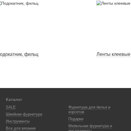
одокатник, фильц
Ленты клеевые
Каталог
SALE
Фурнитура для белья и
корсетов
Швейная фурнитура
Подарки
Инструменты
Мебельная фурнитура и
Все для вязания
инструменты