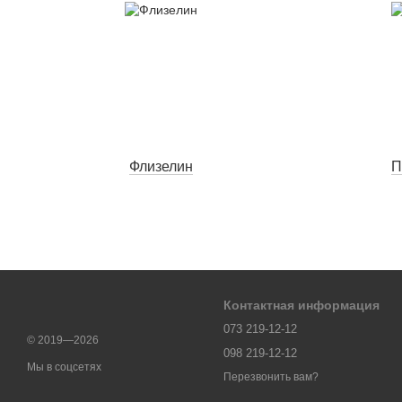
Флизелин
П
Контактная информация
073 219-12-12
© 2019—2026
098 219-12-12
Мы в соцсетях
Перезвонить вам?