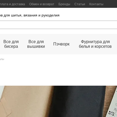
плата и доставка
Обмен и возврат
Бренды
Статьи
Контакты
в для шитья, вязания и рукоделия
Все для
Все для
Фурнитура для
Пэчворк
бисера
вышивки
белья и корсетов
алы