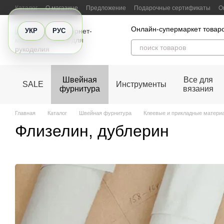
Перейти к основному контенту
Каталог
О магазине
Предложение
Подарочные сертификаты
О
Отзывы о магазине
Онлайн-супермаркет товаро
УКР
РУС
Швейная
Все для
SALE
Инструменты
фурнитура
вязания
Главная
Каталог
Швейная фурнитура
Клеевые и прикладные матери
Флизелин, дублерин