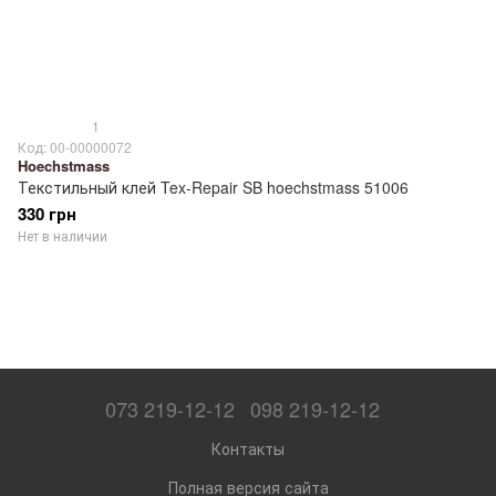
1
Код: 00-00000072
Hoechstmass
Текстильный клей Tex-Repair SB hoechstmass 51006
330 грн
Нет в наличии
073 219-12-12
098 219-12-12
Контакты
Полная версия сайта