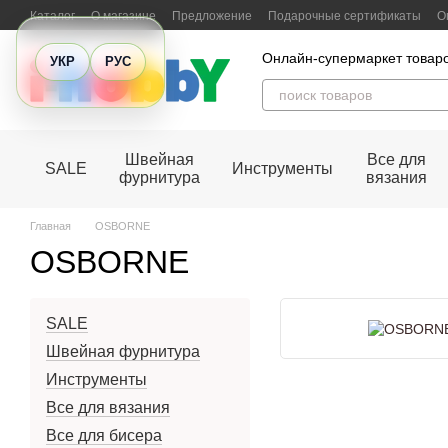
Перейти к основному контенту
Каталог
О магазине
Предложение
Подарочные сертификаты
О
Отзывы о магазине
Онлайн-супермаркет товаро
УКР
РУС
Швейная
Все для
SALE
Инструменты
фурнитура
вязания
Главная
OSBORNE
OSBORNE
SALE
Швейная фурнитура
Инструменты
Все для вязания
Все для бисера