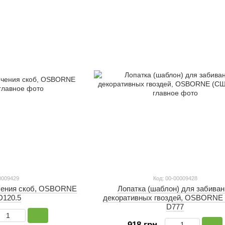
0009429
Код: 00-00009428
чения скоб, OSBORNE
Лопатка (шаблон) для забива
D120.5
декоративных гвоздей, OSBORNE
D777
918 грн