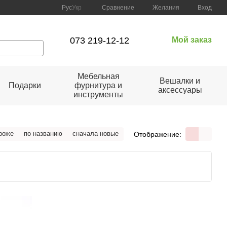
Сравнение
Рус
Укр
Желания
Вход
073 219-12-12
Мой заказ
Мебельная
Вешалки и
Подарки
фурнитура и
аксессуары
инструменты
роже
по названию
сначала новые
Отображение: