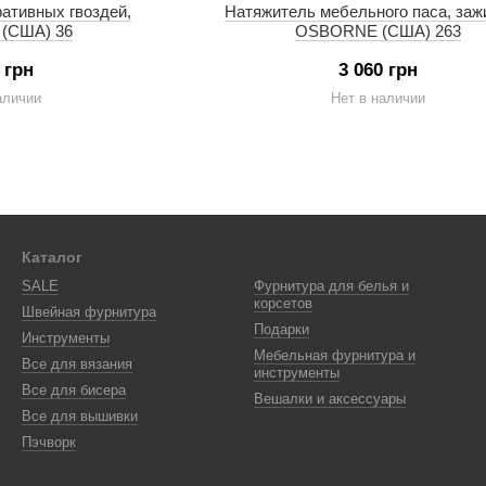
ативных гвоздей,
Натяжитель мебельного паса, заж
(США) 36
OSBORNE (США) 263
 грн
3 060 грн
аличии
Нет в наличии
Каталог
SALE
Фурнитура для белья и
корсетов
Швейная фурнитура
Подарки
Инструменты
Мебельная фурнитура и
Все для вязания
инструменты
Все для бисера
Вешалки и аксессуары
Все для вышивки
Пэчворк