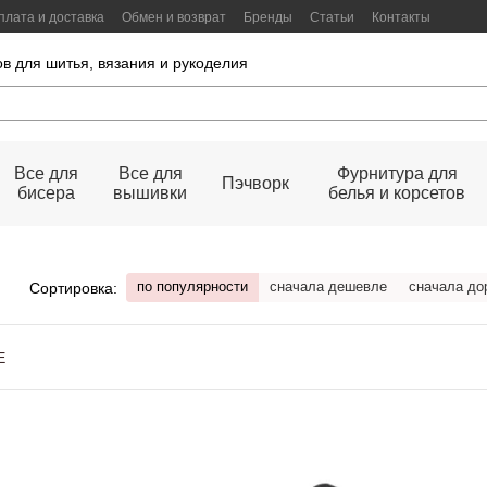
плата и доставка
Обмен и возврат
Бренды
Статьи
Контакты
в для шитья, вязания и рукоделия
Все для
Все для
Фурнитура для
Пэчворк
бисера
вышивки
белья и корсетов
по популярности
сначала дешевле
сначала до
Сортировка: