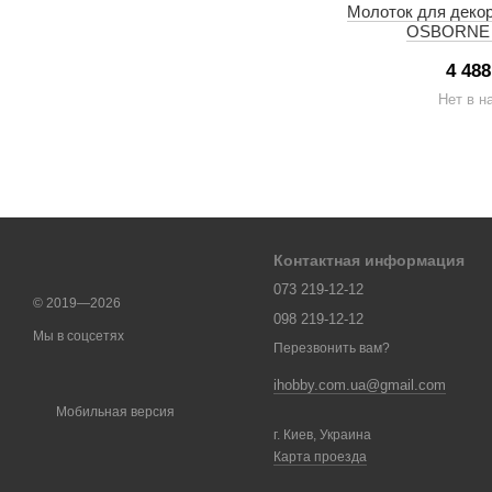
Молоток для декор
OSBORNE 
4 488
Нет в н
Контактная информация
073 219-12-12
© 2019—2026
098 219-12-12
Мы в соцсетях
Перезвонить вам?
ihobby.com.ua@gmail.com
Мобильная версия
г. Киев, Украина
Карта проезда