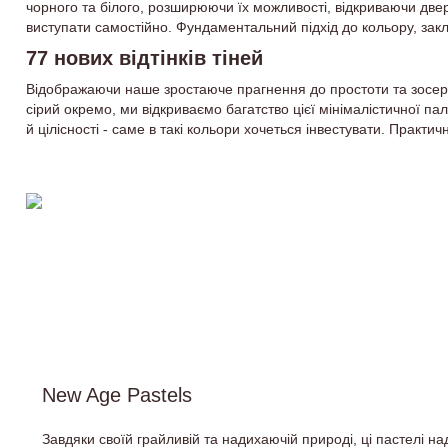
чорного та білого, розширюючи їх можливості, відкриваючи двері 
виступати самостійно. Фундаментальний підхід до кольору, закл
77 нових відтінків тіней
Відображаючи наше зростаюче прагнення до простоти та зосеред
сірий окремо, ми відкриваємо багатство цієї мінімалістичної пал
й цілісності - саме в такі кольори хочеться інвестувати. Практи
New Age Pastels
Завдяки своїй грайливій та надихаючій природі, ці пастелі 