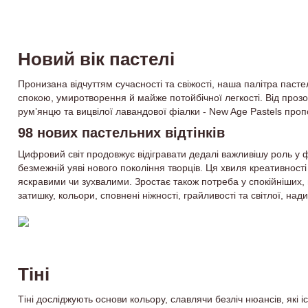
Новий вік пастелі
Пронизана відчуттям сучасності та свіжості, наша палітра паст
спокою, умиротворення й майже потойбічної легкості. Від прозор
рум’янцю та вицвілої лавандової фіалки - New Age Pastels пропо
98 нових пастельних відтінків
Цифровий світ продовжує відігравати дедалі важливішу роль у
безмежній уяві нового покоління творців. Ця хвиля креативності
яскравими чи зухвалими. Зростає також потреба у спокійніших, 
затишку, кольори, сповнені ніжності, грайливості та світлої, нади
Тіні
Тіні досліджують основи кольору, славлячи безліч нюансів, які іс