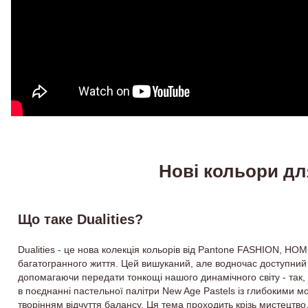
Нові кольори д
Що таке Dualities?
Dualities - це нова колекція кольорів від Pantone FASHION, HO
багатогранного життя. Цей вишуканий, але водночас доступний 
допомагаючи передати тонкощі нашого динамічного світу - так, 
в поєднанні пастельної палітри New Age Pastels із глибокими мо
творінням відчуття балансу. Ця тема проходить крізь мистецтво