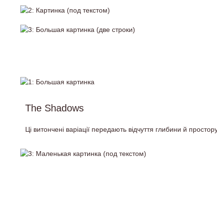
The Shadows
Ці витончені варіації передають відчуття глибини й просто