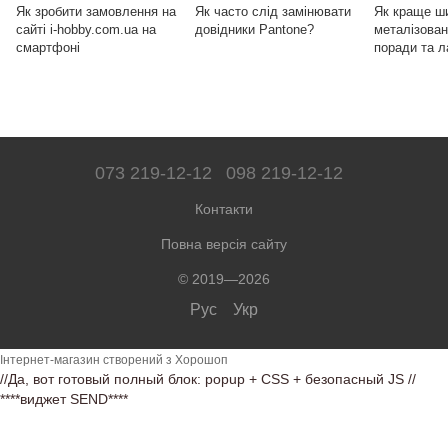
Як зробити замовлення на
Як часто слід замінювати
Як краще ш
сайті i-hobby.com.ua на
довідники Pantone?
металізова
смартфоні
поради та 
073 219-12-12
098 219-12-12
Контакти
Повна версія сайту
© 2019—2026
Рус
Укр
Інтернет-магазин створений з Хорошоп
//Да, вот готовый полный блок: popup + CSS + безопасный JS
//
****виджет SEND****