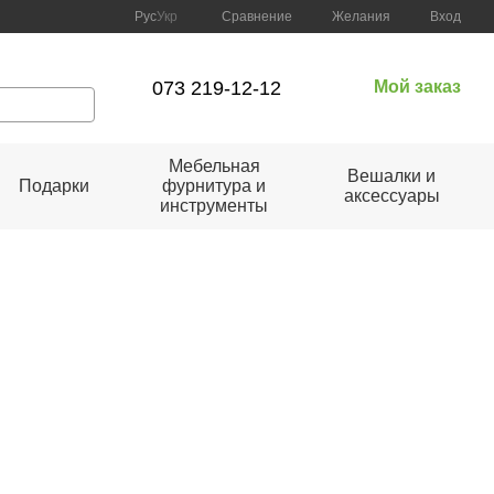
Сравнение
Рус
Укр
Желания
Вход
073 219-12-12
Мой заказ
Мебельная
Вешалки и
Подарки
фурнитура и
аксессуары
инструменты